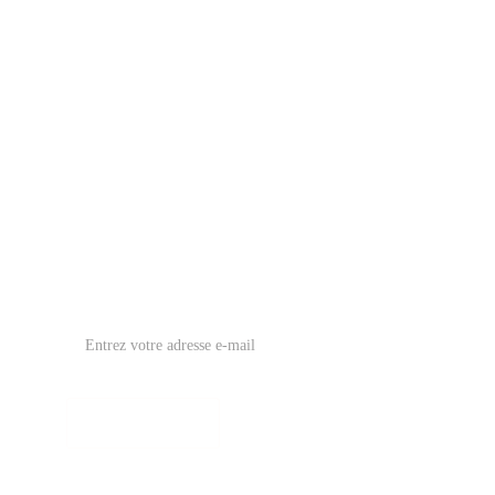
AGENCE
SERVICES
RÉALISATIONS
CONTACT
Inscrivez-vous à notre Newsletter : Un mail par
mois, pas plus 💌
Inscription