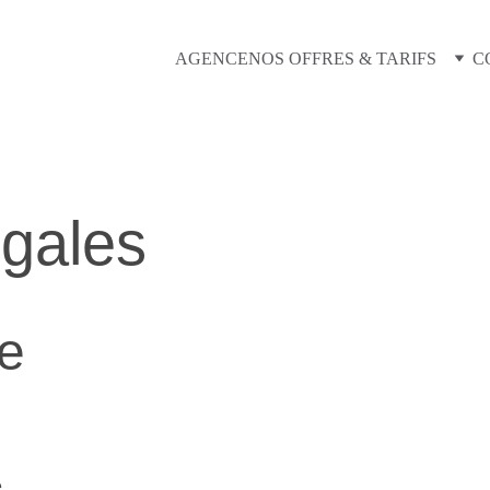
AGENCE
NOS OFFRES & TARIFS
C
égales
te
e