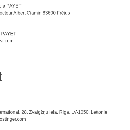
ycia PAYET
octeur Albert Ciamin 83600 Fréjus
ia PAYET
aya.com
t
ternational, 28, Zvaigžņu iela, Riga, LV-1050, Lettonie
hostinger.com