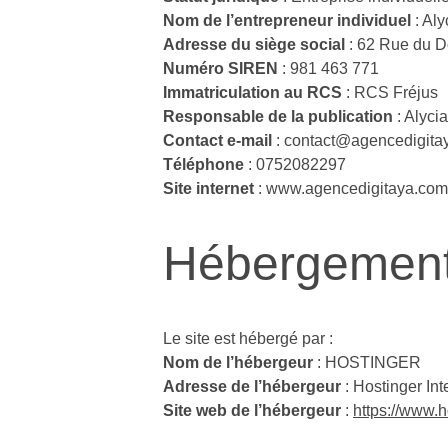
Nom de l’entrepreneur individuel
 : Al
Adresse du siège social
 : 62 Rue du D
Numéro SIREN
 : 981 463 771
Immatriculation au RCS
 : RCS Fréjus
Responsable de la publication
 : Alyc
Contact e-mail
 : contact@agencedigit
Téléphone
 : 0752082297
Site internet
 : www.agencedigitaya.com
Hébergemen
Le site est hébergé par :
Nom de l’hébergeur
 : HOSTINGER
Adresse de l’hébergeur
 : Hostinger In
Site web de l’hébergeur
 : 
https://www.