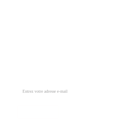
AGENCE
SERVICES
RÉALISATIONS
CONTACT
Inscrivez-vous à notre Newsletter : Un mail par
mois, pas plus 💌
Inscription